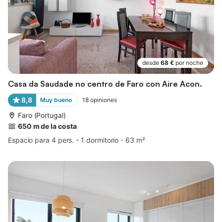
desde
68 €
por noche
Casa da Saudade no centro de Faro con Aire Acon.
8,8
Muy bueno
18
opiniones
Faro (Portugal)
650 m de la costa
Espacio para 4 pers.
1 dormitorio
63 m²