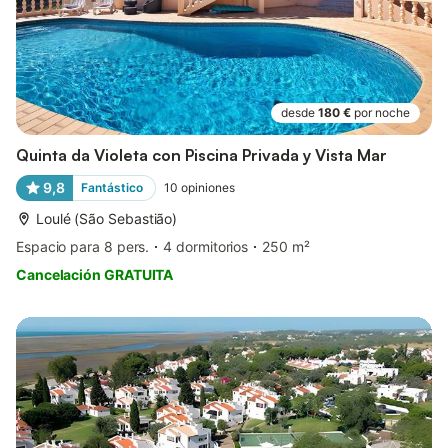
desde
180 €
por noche
Quinta da Violeta con Piscina Privada y Vista Mar
9,8
Fantástico
10
opiniones
Loulé (São Sebastião)
Espacio para 8 pers.
4 dormitorios
250 m²
Cancelación GRATUITA