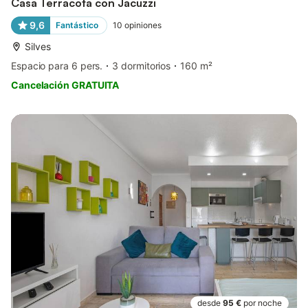
Casa Terracota con Jacuzzi
9,6
Fantástico
10
opiniones
Silves
Espacio para 6 pers.
3 dormitorios
160 m²
Cancelación GRATUITA
desde
95 €
por noche