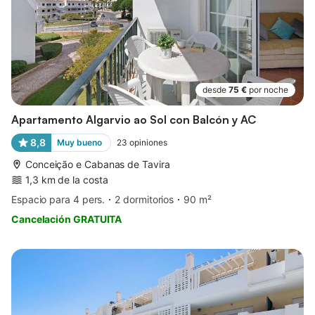
desde
75 €
por noche
Apartamento Algarvio ao Sol con Balcón y AC
8,8
Muy bueno
23
opiniones
Conceição e Cabanas de Tavira
1,3 km de la costa
Espacio para 4 pers.
2 dormitorios
90 m²
Cancelación GRATUITA