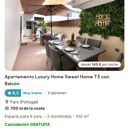
desde
143 €
por noche
Apartamento Luxury Home Sweet Home T3 con
Balcón
8,3
Muy bueno
9
opiniones
Faro (Portugal)
700 m de la costa
Espacio para 6 pers.
3 dormitorios
100 m²
Cancelación GRATUITA