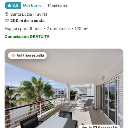
8,8
Muy bueno
17
opiniones
Santa Luzia (Tavira)
200 m de la costa
Espacio para 6 pers.
2 dormitorios
120 m²
Cancelación GRATUITA
Anfitrión estrella
desde
83 €
por noche