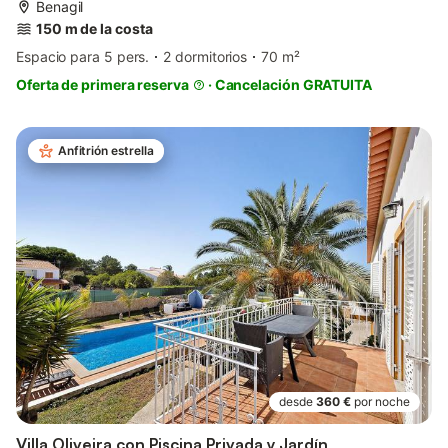
Benagil
150 m de la costa
Espacio para 5 pers.
2 dormitorios
70 m²
Oferta de primera reserva
·
Cancelación GRATUITA
Anfitrión estrella
desde
360 €
por noche
Villa Oliveira con Piscina Privada y Jardín